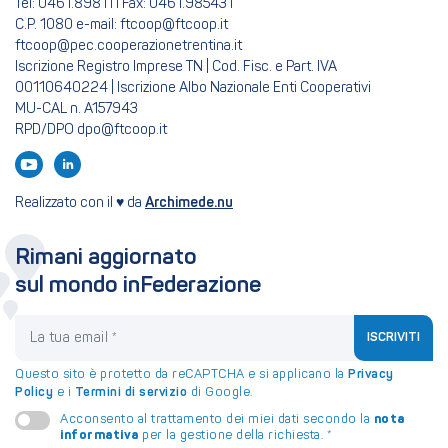
Tel: 0461.898111 Fax: 0461.985431
C.P. 1080 e-mail: ftcoop@ftcoop.it
ftcoop@pec.cooperazionetrentina.it
Iscrizione Registro Imprese TN | Cod. Fisc. e Part. IVA
00110640224 | Iscrizione Albo Nazionale Enti Cooperativi
MU-CAL n. A157943
RPD/DPO dpo@ftcoop.it
Realizzato con il ♥ da
Archimede.nu
Rimani aggiornato
sul mondo inFederazione
La tua email
ISCRIVITI
Questo sito è protetto da reCAPTCHA e si applicano la
Privacy
Policy
e i
Termini di servizio
di Google.
nota
Acconsento al trattamento dei miei dati secondo la
informativa
per la gestione della richiesta.
*