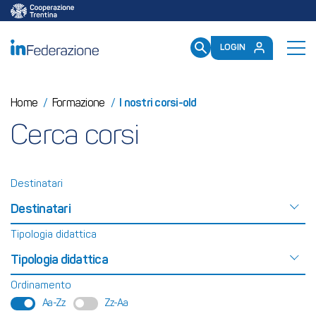
/mailup/GetToken
LOGIN
Home
/
Formazione
/
I nostri corsi-old
Cerca corsi
Destinatari
Destinatari
Tipologia didattica
Tipologia didattica
Ordinamento
Aa-Zz
Zz-Aa