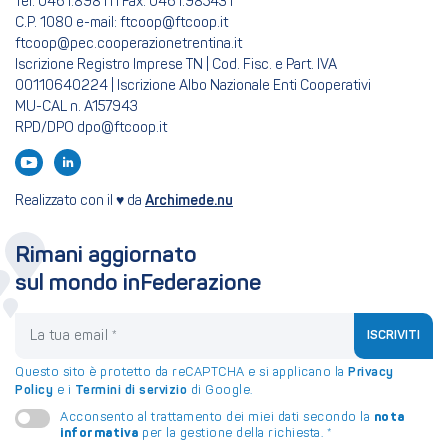
Tel: 0461.898111 Fax: 0461.985431
C.P. 1080 e-mail: ftcoop@ftcoop.it
ftcoop@pec.cooperazionetrentina.it
Iscrizione Registro Imprese TN | Cod. Fisc. e Part. IVA
00110640224 | Iscrizione Albo Nazionale Enti Cooperativi
MU-CAL n. A157943
RPD/DPO dpo@ftcoop.it
Realizzato con il ♥ da
Archimede.nu
Rimani aggiornato
sul mondo inFederazione
La tua email
ISCRIVITI
Questo sito è protetto da reCAPTCHA e si applicano la
Privacy
Policy
e i
Termini di servizio
di Google.
nota
Acconsento al trattamento dei miei dati secondo la
informativa
per la gestione della richiesta.
*