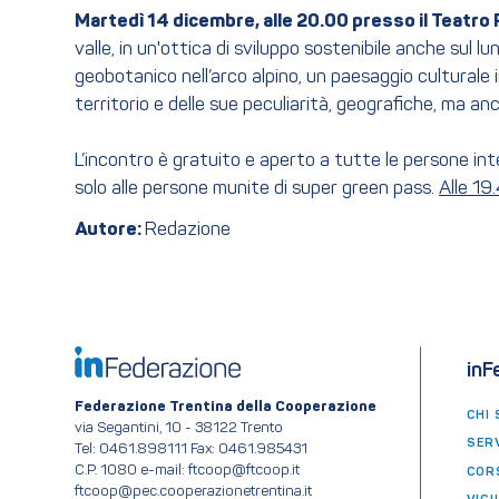
Martedì 14 dicembre, alle 20.00 presso il Teatro
valle, in un'ottica di sviluppo sostenibile anche sul l
geobotanico nell’arco alpino, un paesaggio culturale i
territorio e delle sue peculiarità, geografiche, ma anc
L’incontro è gratuito e aperto a tutte le persone in
solo alle persone munite di super green pass.
Alle 19
Autore:
Redazione
inF
Federazione Trentina della Cooperazione
CHI 
via Segantini, 10 - 38122 Trento
SERV
Tel: 0461.898111 Fax: 0461.985431
C.P. 1080 e-mail: ftcoop@ftcoop.it
COR
ftcoop@pec.cooperazionetrentina.it