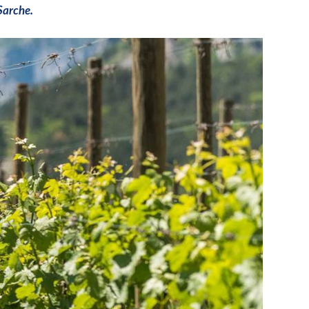
 Sarche
.