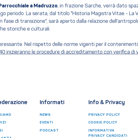
 Parrocchiale a Madruzzo
, in frazione Sarche, verrà dato spa
ungo periodo. La serata, dal titolo "Historia Magistra Vitae - La 
n fase di transizione", sarà aperto dalla relazione dell'antropo
he storiche e culturali.
teressante. Nel rispetto delle norme vigenti per il contenimen
.40 inizieranno le procedure di accreditamento con verifica di v
ederazione
Informati
Info & Privacy
SIAMO
NEWS
PRIVACY POLICY
IZI
EVENTI
COOKIE POLICY
SI
PODCAST
INFORMATIVA
PRIVACY CANDIDATI