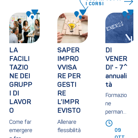
I CORSI
LA 
SAPER 
DI 
FACILI
IMPRO
VENER
TAZIO
VVISA
DI' - 7^ 
NE DEI 
RE PER 
annuali
GRUPP
GESTI
tà
I DI 
RE 
Formazio
LAVOR
L’IMPR
ne
O
EVISTO
permanen
te su
Come far
Allenare
contabilit
emergere
flessibilità
09 
à,