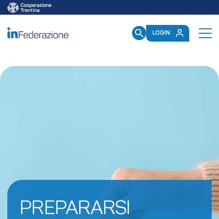
/mailup/GetToken
LOGIN
PREPARARSI 