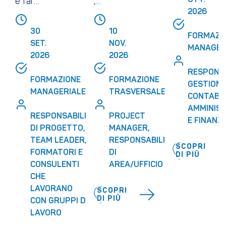
OTT. 
e far
,
amministr
2026
converge
prontezz
azione,
re le idee
a e
30 
10 
FORMAZIO
 
finanza e
lucidità
SET. 
NOV. 
MANAGER
LE
controllo
per
2026
2026
trasform
RESPONSA
RI 
FORMAZIONE 
FORMAZIONE 
are
GESTIONE 
MANAGERIALE
TRASVERSALE
l’inaspett
CONTABILI
AMMINIST
ato in
RESPONSABILI 
PROJECT 
E FINANZ
I 
risorsa
DI PROGETTO, 
MANAGER, 
TEAM LEADER, 
RESPONSABILI 
SCOPRI
FORMATORI E 
DI 
DI PIÙ
CONSULENTI 
AREA/UFFICIO
CHE 
LAVORANO 
SCOPRI
DI PIÙ
CON GRUPPI DI 
LAVORO