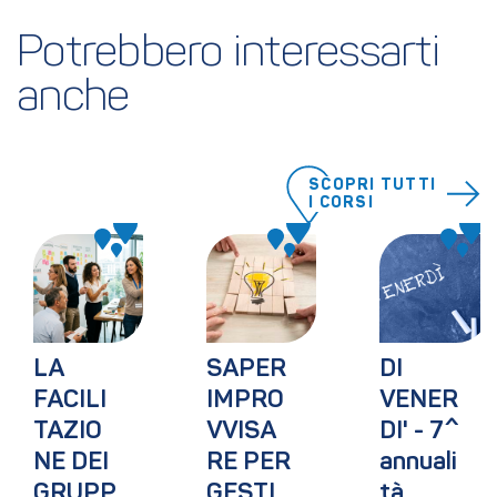
Potrebbero interessarti 
anche
SCOPRI TUTTI
I CORSI
LA 
SAPER 
DI 
FACILI
IMPRO
VENER
TAZIO
VVISA
DI' - 7^ 
NE DEI 
RE PER 
annuali
GRUPP
GESTI
tà