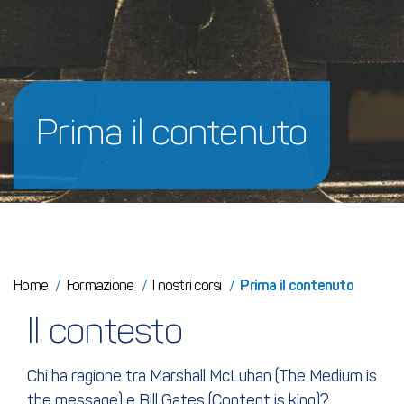
Prima il contenuto
Home
/
Formazione
/
I nostri corsi
/
Prima il contenuto
Il contesto
Chi ha ragione tra Marshall McLuhan (The Medium is
the message) e Bill Gates (Content is king)?