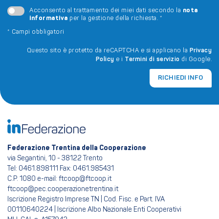
nota
Acconsento al trattamento dei miei dati secondo la
informativa
per la gestione della richiesta.
*
*
Campi obbligatori
Questo sito è protetto da reCAPTCHA e si applicano la
Privacy
Policy
e i
Termini di servizio
di Google.
RICHIEDI INFO
Federazione Trentina della Cooperazione
via Segantini, 10 - 38122 Trento
Tel: 0461.898111 Fax: 0461.985431
C.P. 1080 e-mail: ftcoop@ftcoop.it
ftcoop@pec.cooperazionetrentina.it
Iscrizione Registro Imprese TN | Cod. Fisc. e Part. IVA
00110640224 | Iscrizione Albo Nazionale Enti Cooperativi