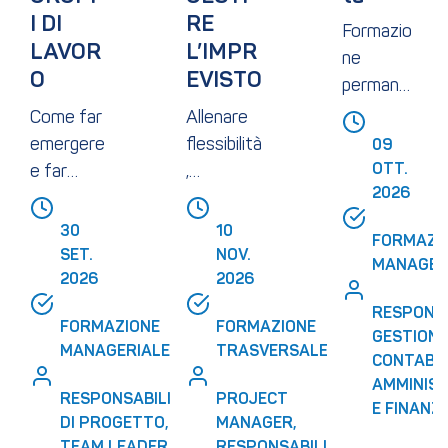
I DI 
RE 
Formazio
LAVOR
L’IMPR
ne
O
EVISTO
permanen
te su
Come far
Allenare
contabilit
emergere
flessibilità
09 
à,
OTT. 
e far
,
amministr
2026
converge
prontezz
azione,
re le idee
a e
30 
10 
FORMAZIO
 
finanza e
lucidità
SET. 
NOV. 
MANAGER
LE
controllo
per
2026
2026
trasform
RESPONSA
RI 
FORMAZIONE 
FORMAZIONE 
are
GESTIONE 
MANAGERIALE
TRASVERSALE
l’inaspett
CONTABILI
AMMINIST
ato in
RESPONSABILI 
PROJECT 
E FINANZ
I 
risorsa
DI PROGETTO, 
MANAGER, 